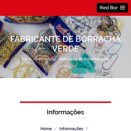
Red Bor
FABRICANTE DE BORRACHA
VERDE
Home
»
Informações
»
Fabricante de Borracha Verde
Informações
/
/
Home
Informações