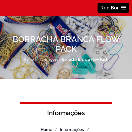
Red Bor
BORRACHA BRANCA FLOW
PACK
Home
»
Informações
»
Borracha Branca Flow Pack
Informações
/
/
Home
Informações