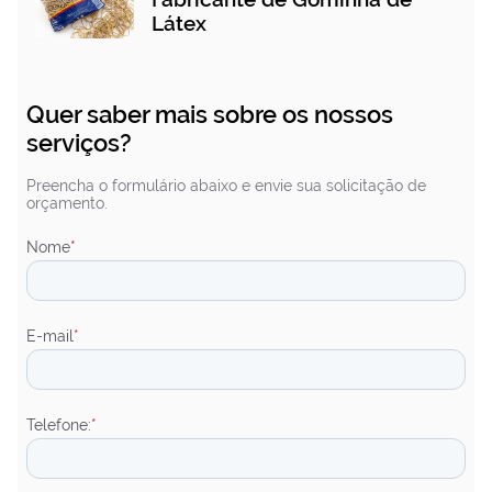
Látex
Quer saber mais sobre os nossos
serviços?
Preencha o formulário abaixo e envie sua solicitação de
orçamento.
Nome
*
E-mail
*
Telefone:
*