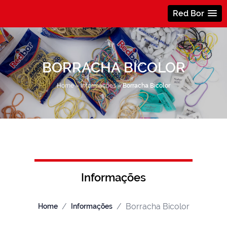
Red Bor
BORRACHA BICOLOR
Home
»
Informações
»
Borracha Bicolor
Informações
/
/
Borracha Bicolor
Home
Informações