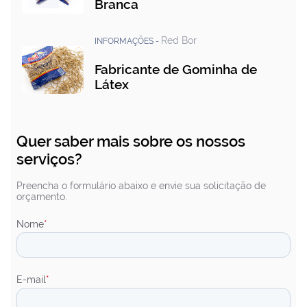
Branca
Red Bor
INFORMAÇÕES -
Fabricante de Gominha de
Látex
Quer saber mais sobre os nossos
serviços?
Preencha o formulário abaixo e envie sua solicitação de
orçamento.
Nome
*
E-mail
*